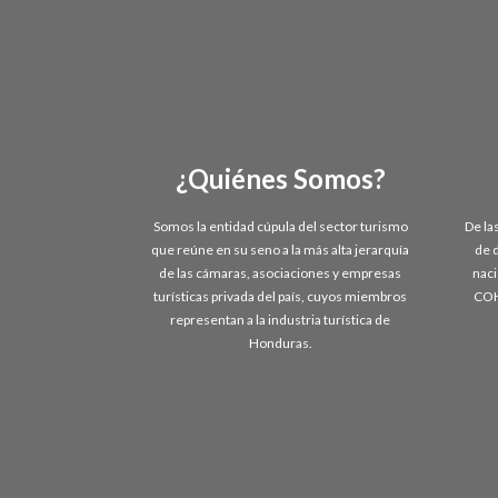
¿Quiénes Somos?
Somos la entidad cúpula del sector turismo
De la
que reúne en su seno a la más alta jerarquía
de 
de las cámaras, asociaciones y empresas
naci
turísticas privada del país, cuyos miembros
COH
representan a la industria turística de
Honduras.