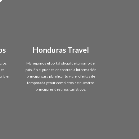
os
Honduras Travel
cios,
Manejamos el portal oficial de turismo del
nes,
país. En el puedes encontrar la información
oría en
principal para planificar tu viaje, ofertas de
temporada y tour completos de nuestros
principales destinos turísticos.