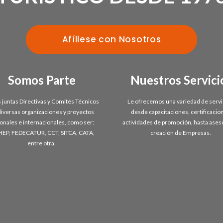
Afíliese con Nosotros
Somos Parte
Nuestros Servici
s juntas Directivas y Comités Técnicos
Le ofrecemos una variedad de servi
diversas organizaciones y proyectos
desde capacitaciones, certificacio
onales e internacionales, como ser:
actividades de promoción, hasta ases
EP, FEDECATUR, CCT, SITCA, CATA,
creación de Empresas.
entre otra.